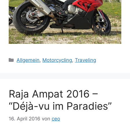
Kategorien
Allgemein
,
Motorcycling
,
Traveling
Raja Ampat 2016 –
“Déjà-vu im Paradies”
16. April 2016
von
ceo