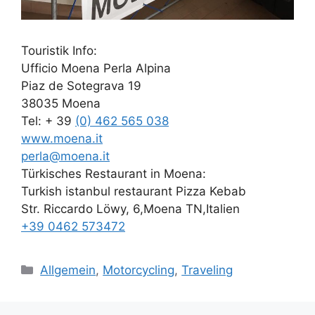
Touristik Info:
Ufficio
Moena
Perla Alpina
Piaz de Sotegrava 19
38035
Moena
Tel: + 39
(0) 462 565 038
www.
moena
.it
perla@
moena
.it
Türkisches Restaurant in
Moena
:
Turkish istanbul restaurant Pizza Kebab
Str. Riccardo Löwy, 6,
Moena
TN,Italien
+39 0462 573472
Kategorien
Allgemein
,
Motorcycling
,
Traveling