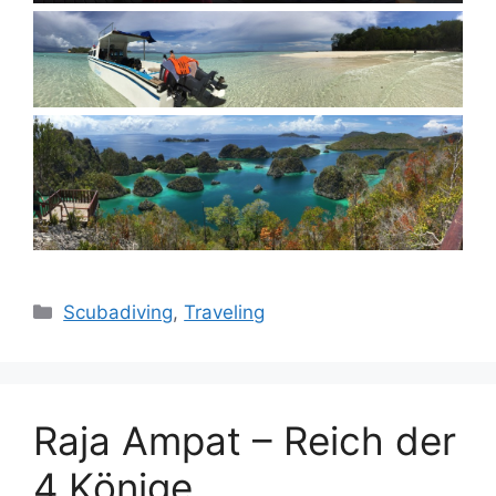
Kategorien
Scubadiving
,
Traveling
Raja Ampat – Reich der
4 Könige