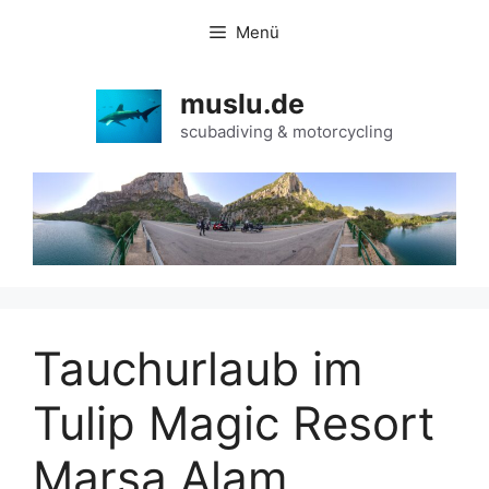
Zum
Menü
Inhalt
springen
muslu.de
scubadiving & motorcycling
Tauchurlaub im
Tulip Magic Resort
Marsa Alam