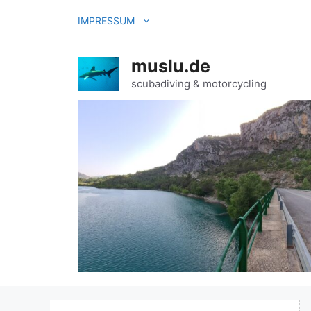
Zum
IMPRESSUM
Inhalt
springen
muslu.de
scubadiving & motorcycling