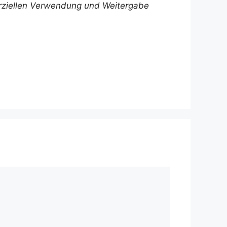
ziellen Verwendung und Weitergabe
inks“><!– wp:social-link
vice“:“gravatar“,“rel“:“me“} /–></ul><!–