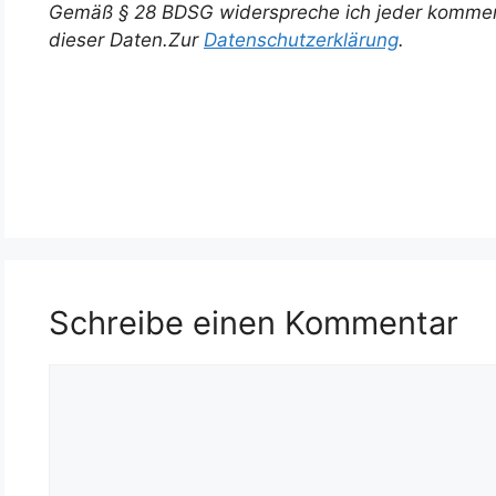
Gemäß § 28 BDSG widerspreche ich jeder kommer
dieser Daten.Zur
Datenschutzerklärung
.
<!– wp:social-links –><ul class=“wp-block-social-l
{„url“:“https://gravatar.com/wp69a05134b954a“,“ser
/wp:social-links –>
Schreibe einen Kommentar
Kommentar