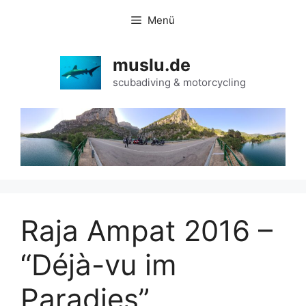
Zum
Menü
Inhalt
springen
muslu.de
scubadiving & motorcycling
Raja Ampat 2016 –
“Déjà-vu im
Paradies”