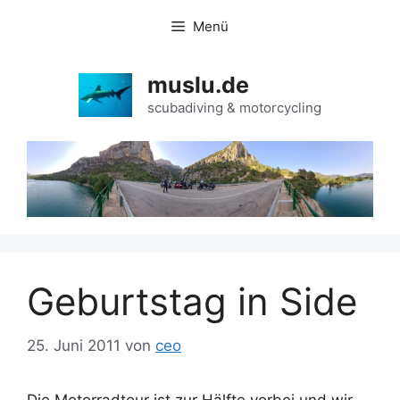
Zum
Menü
Inhalt
springen
muslu.de
scubadiving & motorcycling
Geburtstag in Side
25. Juni 2011
von
ceo
Die Motorradtour ist zur Hälfte vorbei und wir