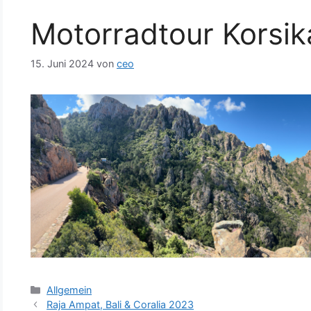
Motorradtour Korsi
15. Juni 2024
von
ceo
Kategorien
Allgemein
Raja Ampat, Bali & Coralia 2023